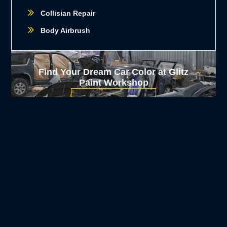
Collisian Repair
Body Airbrush
Find Your Dream Car Color at Glitz
Paint Workshop
CONTACT US
Latest Project
Yellow Mustang
White SUV
Elegant Grey
Project
Project
Stone
Oktober 23, 2022
Oktober 23, 2022
Oktober 23, 2022