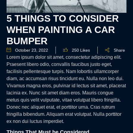
5 THINGS TO CONSIDER
WHEN PAINTING A CAR
BUMPER
October 23, 2022
250 Likes
Share
Lorem ipsum dolor sit amet, consectetur adipiscing elit.
Praesent libero odio, convallis faucibus justo eget,
facilisis pellentesque turpis. Nam lobortis ullamcorper
diam, ac accumsan risus tincidunt eu. Nulla non leo dui.
Vivamus magna eros, pulvinar id lectus sit amet, placerat
lacinia ex. Nunc sit amet diam eros. Mauris congue
metus quis velit vulputate, vitae volutpat libero fringilla.
Donec nec aliquet erat, et porttitor urna. Cras rutrum
fringilla bibendum. Aliquam erat volutpat. Nulla porttitor
ex non dui luctus imperdiet.
Things That Must be Considered