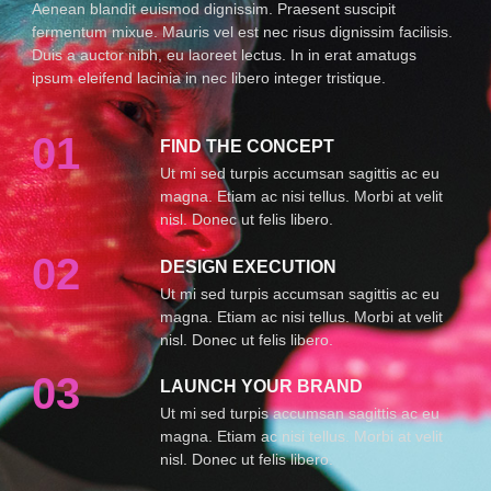
Aenean blandit euismod dignissim. Praesent suscipit
fermentum mixue. Mauris vel est nec risus dignissim facilisis.
Duis a auctor nibh, eu laoreet lectus. In in erat amatugs
ipsum eleifend lacinia in nec libero integer tristique.
01
FIND THE CONCEPT
Ut mi sed turpis accumsan sagittis ac eu
magna. Etiam ac nisi tellus. Morbi at velit
nisl. Donec ut felis libero.
02
DESIGN EXECUTION
Ut mi sed turpis accumsan sagittis ac eu
magna. Etiam ac nisi tellus. Morbi at velit
nisl. Donec ut felis libero.
03
LAUNCH YOUR BRAND
Ut mi sed turpis accumsan sagittis ac eu
magna. Etiam ac nisi tellus. Morbi at velit
nisl. Donec ut felis libero.